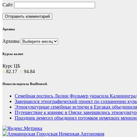
Сайт
Архивы
Архивы
Курсы валют
Курс ЦБ
$
82.17
€
94.84
Новости портала RusDeutsch
Семейная роспись Лилии Фольмер украсила Калининград
Завершился этнографический проект по сохранению куль
Этнокультурные семейные встречи в Ергаках объединили
Путешествие к корням: в Омске завершились этнокульту
Праздник ремесел объединил потомков немецких меннон