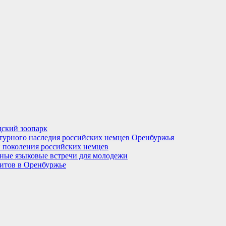
ский зоопарк
турного наследия российских немцев Оренбуржья
 поколения российских немцев
рные языковые встречи для молодежи
итов в Оренбуржье