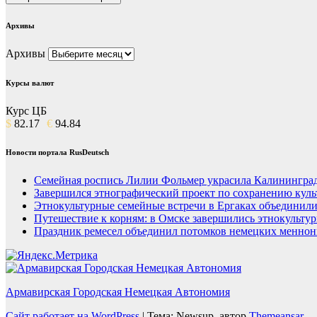
Архивы
Архивы
Курсы валют
Курс ЦБ
$
82.17
€
94.84
Новости портала RusDeutsch
Семейная роспись Лилии Фольмер украсила Калининград
Завершился этнографический проект по сохранению куль
Этнокультурные семейные встречи в Ергаках объединили
Путешествие к корням: в Омске завершились этнокульту
Праздник ремесел объединил потомков немецких меннон
Армавирская Городская Немецкая Автономия
Сайт работает на WordPress
|
Тема: Newsup, автор
Themeansar