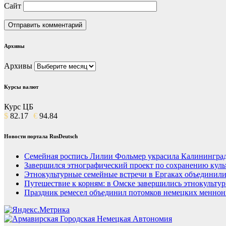
Сайт
Архивы
Архивы
Курсы валют
Курс ЦБ
$
82.17
€
94.84
Новости портала RusDeutsch
Семейная роспись Лилии Фольмер украсила Калининград
Завершился этнографический проект по сохранению куль
Этнокультурные семейные встречи в Ергаках объединили
Путешествие к корням: в Омске завершились этнокульту
Праздник ремесел объединил потомков немецких меннон