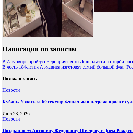
Навигация по записям
В Армавире пройдут мероприятия ко Дню памяти и скорби рос
В честь 184-летия Армавира изготовят самый большой флаг Ро
Похожая запись
Новости
Кубань. Узнать за 60 секунд: Финальная встреча проекта уже
Июл 23, 2026
Новости
Поздравляем Антонину Фёдоровну Швецову с Днём Рожден