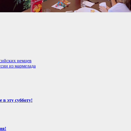
сийских немцев
ссии из мармелада
 в эту субботу!
ия!