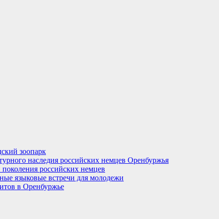
ский зоопарк
турного наследия российских немцев Оренбуржья
 поколения российских немцев
рные языковые встречи для молодежи
итов в Оренбуржье