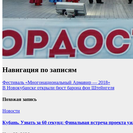
Навигация по записям
Фестиваль «Многонациональный Армавир — 2018»
В Новокубанске открыли бюст барона фон Штейнгеля
Похожая запись
Новости
Кубань. Узнать за 60 секунд: Финальная встреча проекта уже