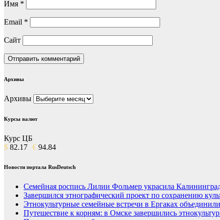
Имя
*
Email
*
Сайт
Архивы
Архивы
Курсы валют
Курс ЦБ
$
82.17
€
94.84
Новости портала RusDeutsch
Семейная роспись Лилии Фольмер украсила Калининград
Завершился этнографический проект по сохранению куль
Этнокультурные семейные встречи в Ергаках объединили
Путешествие к корням: в Омске завершились этнокульту