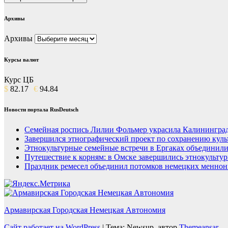
Архивы
Архивы
Курсы валют
Курс ЦБ
$
82.17
€
94.84
Новости портала RusDeutsch
Семейная роспись Лилии Фольмер украсила Калининград
Завершился этнографический проект по сохранению куль
Этнокультурные семейные встречи в Ергаках объединили
Путешествие к корням: в Омске завершились этнокульту
Праздник ремесел объединил потомков немецких меннон
Армавирская Городская Немецкая Автономия
Сайт работает на WordPress
|
Тема: Newsup, автор
Themeansar