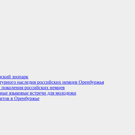
ский зоопарк
турного наследия российских немцев Оренбуржья
 поколения российских немцев
рные языковые встречи для молодежи
итов в Оренбуржье