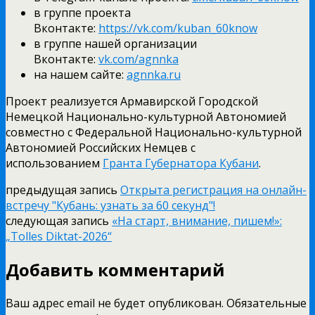
в группе проекта
Вконтакте:
https://vk.com/kuban_60know
в группе нашей организации
Вконтакте:
vk.com/agnnka
на нашем сайте:
agnnka.ru
Проект реализуется Армавирской Городской
Немецкой Национально-культурной Автономией
совместно с Федеральной Национально-культурной
Автономией Российских Немцев с
использованием
Гранта Губернатора Кубани
.
предыдущая запись
Открыта регистрация на онлайн-
встречу "Кубань: узнать за 60 секунд"!
следующая запись
«На старт, внимание, пишем!»:
„Tolles Diktat-2026“
Добавить комментарий
Ваш адрес email не будет опубликован.
Обязательные