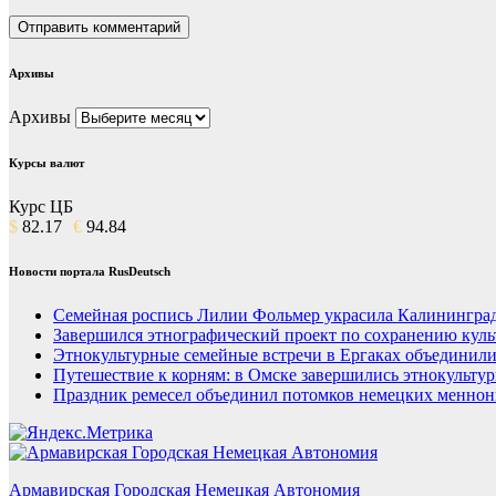
Архивы
Архивы
Курсы валют
Курс ЦБ
$
82.17
€
94.84
Новости портала RusDeutsch
Семейная роспись Лилии Фольмер украсила Калининград
Завершился этнографический проект по сохранению куль
Этнокультурные семейные встречи в Ергаках объединили
Путешествие к корням: в Омске завершились этнокульту
Праздник ремесел объединил потомков немецких меннон
Армавирская Городская Немецкая Автономия