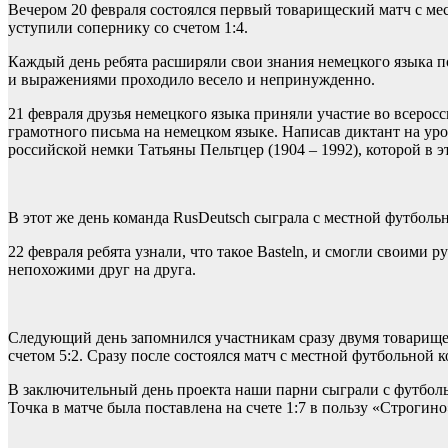
Вечером 20 февраля состоялся первый товарищеский матч с ме
уступили сопернику со счетом 1:4.
Каждый день ребята расширяли свои знания немецкого языка 
и выражениями проходило весело и непринужденно.
21 февраля друзья немецкого языка приняли участие во всеросс
грамотного письма на немецком языке. Написав диктант на уро
российской немки Татьяны Пельтцер (1904 – 1992), которой в э
В этот же день команда RusDeutsch сыграла с местной футболь
22 февраля ребята узнали, что такое Basteln, и смогли своим
непохожими друг на друга.
Следующий день запомнился участникам сразу двумя товарище
счетом 5:2. Сразу после состоялся матч с местной футбольной 
В заключительный день проекта наши парни сыграли с футболь
Точка в матче была поставлена на счете 1:7 в пользу «Строгино