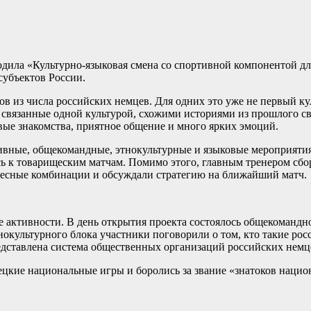
одила «Культурно-языковая смена со спортивной компонентой дл
 субъектов России.
ов из числа российских немцев. Для одних это уже не первый к
, связанные одной культурой, схожими историями из прошлого с
овые знакомства, приятное общение и много ярких эмоций.
вные, общекомандные, этнокультурные и языковые мероприятия.
ь к товарищеским матчам. Помимо этого, главным тренером сб
ересные комбинации и обсуждали стратегию на ближайший матч.
активности. В день открытия проекта состоялось общекомандное
нокультурного блока участники поговорили о том, кто такие ро
дставлена система общественных организаций российских немце
ецкие национальные игры и боролись за звание «знатоков нацио