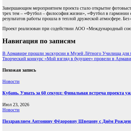
Завершающим мероприятием проекта стало открытие фотовыстав
трех тем – «Футбол – философия жизни», «Футбол в гармонии 
результатов работы прошла в теплой дружеской атмосфере. Бе
Проект реализован при содействии АОО «Международный союз
Навигация по записям
В Армавире прошли экскурсии в Музей Лётного Училища для
Творческий конкурс «Мой взгляд в будущее» провели в Армав
Похожая запись
Новости
Кубань. Узнать за 60 секунд: Финальная встреча проекта уже
Июл 23, 2026
Новости
Поздравляем Антонину Фёдоровну Швецову с Днём Рожден