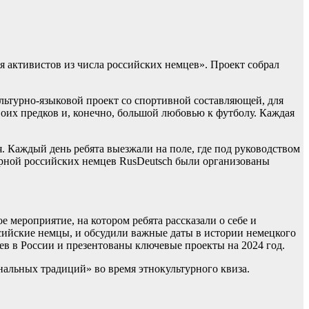
я активистов из числа российских немцев». Проект собрал
ультурно-языковой проект со спортивной составляющей, для
воих предков и, конечно, большой любовью к футболу. Каждая
 Каждый день ребята выезжали на поле, где под руководством
орной российских немцев RusDeutsch были организованы
 мероприятие, на котором ребята рассказали о себе и
ссийские немцы, и обсудили важные даты в истории немецкого
в в России и презентованы ключевые проекты на 2024 год.
нальных традиций» во время этнокультурного квиза.