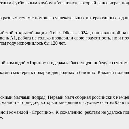
стным футбольным клубом «Атлантис», который ранее играл под
по разным темам с помощью увлекательных интерактивных задан
ийской открытой акции «Tolles Diktat – 2024», направленной на
вень А1, ребята не только проверили свою грамотность, но и по
том году исполнилось бы 120 лет.
ной командой «Торино» и одержала блестящую победу со счетом 
и руками смастерить подарки для родных и близких. Каждый подо
скими матчами подряд. Первый матч сборная российских немце
командой «Торпедо», который завершился «сухим» счетом 9:0 в п
ной командой «Строгино». К сожалению, ребятам не удалось пов
».