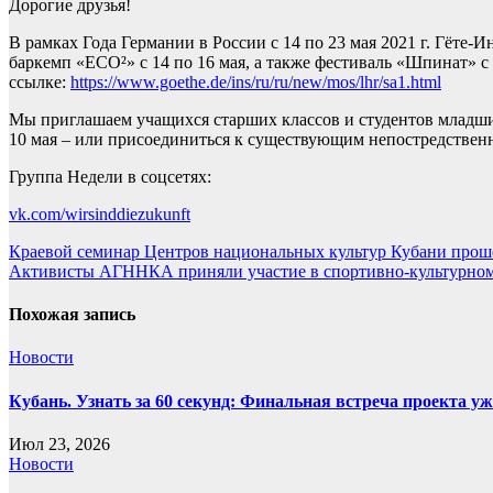
Дорогие друзья!
В рамках Года Германии в России с 14 по 23 мая 2021 г. Гёте
баркемп «ECO²» с 14 по 16 мая, а также фестиваль «Шпинат» с 
ссылке:
https://www.goethe.de/ins/ru/ru/new/mos/lhr/sa1.html
Мы приглашаем учащихся старших классов и студентов младших
10 мая – или присоединиться к существующим непостредственн
Группа Недели в соцсетях:
vk.com/wirsinddiezukunft
Навигация
Краевой семинар Центров национальных культур Кубани прош
Активисты АГННКА приняли участие в спортивно-культурном
по
записям
Похожая запись
Новости
Кубань. Узнать за 60 секунд: Финальная встреча проекта уже
Июл 23, 2026
Новости