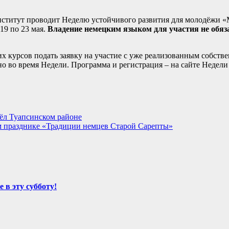
-Институт проводит Неделю устойчивого развития для молодёжи «
19 по 23 мая.
Владение немецким языком для участия не обяз
 курсов подать заявку на участие с уже реализованным собстве
о во время Недели. Программа и регистрация – на сайте Недели
ёл Туапсинском районе
 празднике «Традиции немцев Старой Сарепты»
 в эту субботу!