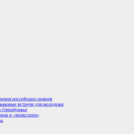
ления российских немцев
языковые встречи для молодежи
в Оренбуржье
онов и «воркслопа»
ва