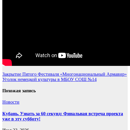
Навигация
Закрытие Пятого Фестиваля «Многонациональный Армавир»
Уголок немецкой культуры в МБОУ СОШ №14
по
записям
Похожая запись
Новости
Кубань. Узнать за 60 секунд: Финальная встреча проекта
уже в эту субботу!