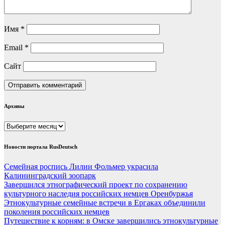
Имя
*
Email
*
Сайт
Архивы
Архивы
Новости портала RusDeutsch
Семейная роспись Лилии Фольмер украсила
Калининградский зоопарк
Завершился этнографический проект по сохранению
культурного наследия российских немцев Оренбуржья
Этнокультурные семейные встречи в Ергаках объединили
поколения российских немцев
Путешествие к корням: в Омске завершились этнокультурные