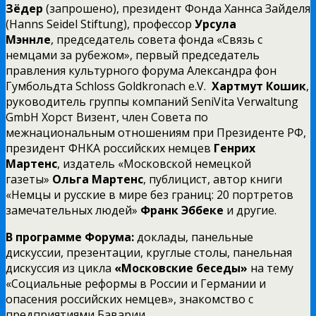
Зёдер
(запрошено), президент Фонда Ханнса Зайделя
(Hanns Seidel Stiftung), профессор
Урсула
Мэннле
, председатель совета фонда «Связь с
немцами за рубежом», первый председатель
правления культурного форума Александра фон
Гумбольдта Schloss Goldkronach e.V.
Хартмут Кошик
,
руководитель группы компаний SeniVita Verwaltung
GmbH Хорст Визент, член Совета по
межнациональным отношениям при Президенте РФ,
президент ФНКА российских немцев
Генрих
Мартенс
, издатель «Московской немецкой
газеты»
Ольга Мартенс
, публицист, автор книги
«Немцы и русские в мире без границ: 20 портретов
замечательных людей»
Франк Эббеке
и другие.
В программе Форума:
доклады, панельные
дискуссии, презентации, круглые столы, панельная
дискуссия из цикла
«Московские беседы»
на тему
«Социальные реформы в России и Германии и
опасения российских немцев», знакомство с
предприятиями Баварии.