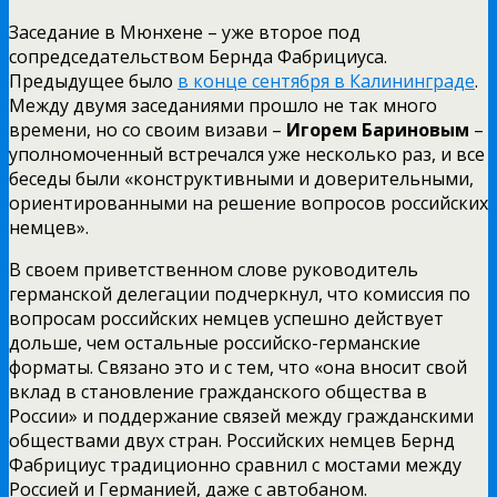
Заседание в Мюнхене – уже второе под
сопредседательством Бернда Фабрициуса.
Предыдущее было
в конце сентября в Калининграде
.
Между двумя заседаниями прошло не так много
времени, но со своим визави –
Игорем Бариновым
–
уполномоченный встречался уже несколько раз, и все
беседы были «конструктивными и доверительными,
ориентированными на решение вопросов российских
немцев».
В своем приветственном слове руководитель
германской делегации подчеркнул, что комиссия по
вопросам российских немцев успешно действует
дольше, чем остальные российско-германские
форматы. Связано это и с тем, что «она вносит свой
вклад в становление гражданского общества в
России» и поддержание связей между гражданскими
обществами двух стран. Российских немцев Бернд
Фабрициус традиционно сравнил с мостами между
Россией и Германией, даже с автобаном.