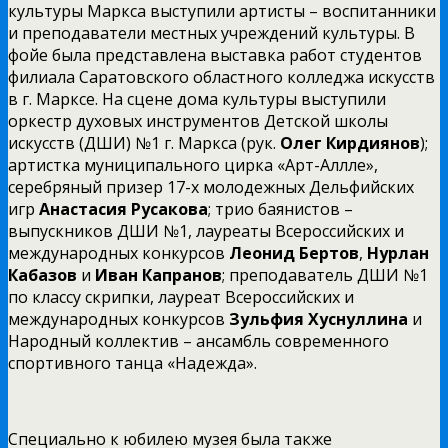
культуры Маркса выступили артисты – воспитанники
и преподаватели местных учреждений культуры. В
фойе была представлена выставка работ студентов
филиала Саратовского областного колледжа искусств
в г. Марксе. На сцене дома культуры выступили
оркестр духовых инструментов Детской школы
искусств (ДШИ) №1 г. Маркса (рук.
Олег Кирдиянов
);
артистка муниципального цирка «Арт-Аллле»,
серебряный призер 17-х молодежных Дельфийских
игр
Анастасия Русакова
; трио баянистов –
выпускников ДШИ №1, лауреаты Всероссийских и
международных конкурсов
Леонид Бертов
,
Нурлан
Кабазов
и
Иван Капранов
; преподаватель ДШИ №1
по классу скрипки, лауреат Всероссийских и
международных конкурсов
Зульфия Хуснуллина
и
Народный коллектив – ансамбль современного
спортивного танца «Надежда».
Специально к юбилею музея была также